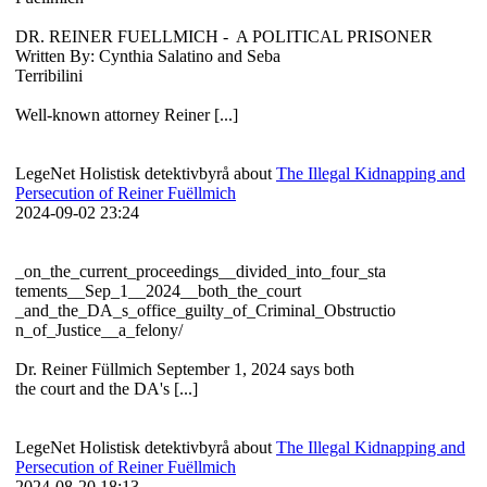
DR. REINER FUELLMICH - A POLITICAL PRISONER
Written By: Cynthia Salatino and Seba
Terribilini
Well-known attorney Reiner [...]
LegeNet Holistisk detektivbyrå about
The Illegal Kidnapping and
Persecution of Reiner Fuëllmich
2024-09-02 23:24
_on_the_current_proceedings__divided_into_four_sta
tements__Sep_1__2024__both_the_court
_and_the_DA_s_office_guilty_of_Criminal_Obstructio
n_of_Justice__a_felony/
Dr. Reiner Füllmich September 1, 2024 says both
the court and the DA's [...]
LegeNet Holistisk detektivbyrå about
The Illegal Kidnapping and
Persecution of Reiner Fuëllmich
2024-08-20 18:13