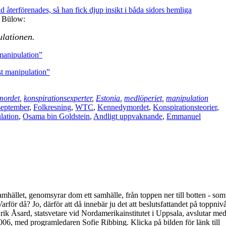
 återförenades, så han fick djup insikt i båda sidors hemliga
n Bülow:
ulationen.
manipulation”
mordet
,
konspirationsexperter
,
Estonia
,
medlöperiet
,
manipulation
 september
,
Folkresning
,
WTC
,
Kennedymordet
,
Konspirationsteorier
,
lation
,
Osama bin Goldstein
,
Andligt uppvaknande
,
Emmanuel
samhället, genomsyrar dom ett samhälle, från toppen ner till botten - som
 Varför då? Jo, därför att då innebär ju det att beslutsfattandet på toppniv
Erik Åsard, statsvetare vid Nordamerikainstitutet i Uppsala, avslutar me