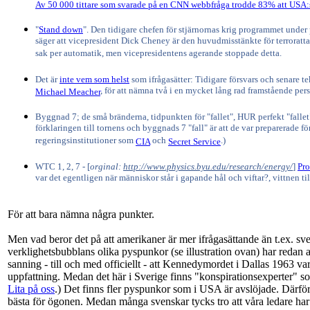
Av 50 000 tittare som svarade på en CNN webbfråga trodde 83% att USA:s
"
Stand down
". Den tidigare chefen för stjärnornas krig programmet under
säger att vicepresident Dick Cheney är den huvudmisstänkte för terroratta
sak per automatik, men vicepresidentens agerande stoppade detta.
Det är
inte vem som helst
som ifrågasätter: Tidigare försvars och senare t
, för att nämna två i en mycket lång rad framstående pers
Michael Meacher
Byggnad 7; de små bränderna, tidpunkten för "fallet", HUR perfekt "fallet"
förklaringen till tornens och byggnads 7 "fall" är att de var preparerade 
regeringsinstitutioner som
och
.)
CIA
Secret Service
WTC 1, 2, 7 - [
orginal:
http://www.physics.byu.edu/research/energy/
]
Pro
var det egentligen när människor står i gapande hål och viftar?, vittnen til
För att bara nämna några punkter.
Men vad beror det på att amerikaner är mer ifrågasättande än t.ex. sv
verklighetsbubblans olika pyspunkor (se illustration ovan) har redan a
sanning - till och med officiellt - att Kennedymordet i Dallas 1963 v
uppfattning. Medan det här i Sverige finns "konspirationsexperter"
Lita på oss
.) Det finns fler pyspunkor som i USA är avslöjade. Därför 
bästa för ögonen. Medan många svenskar tycks tro att våra ledare har 