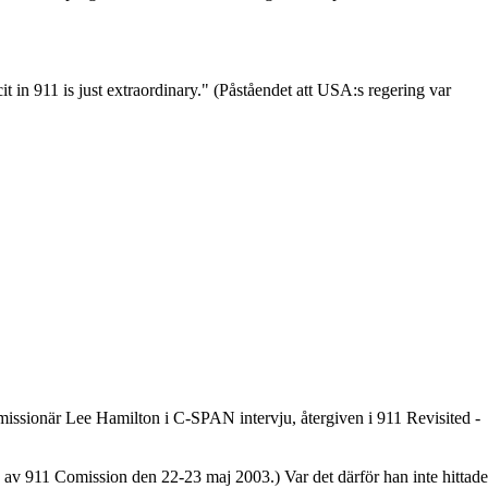
06, med programledaren Sofie Ribbing. Klicka på bilden för länk till
 in 911 is just extraordinary." (Påståendet att USA:s regering var
kommissionär Lee Hamilton i C-SPAN intervju, återgiven i 911 Revisited -