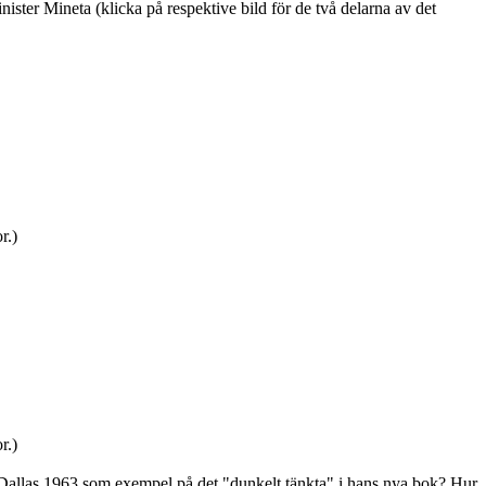
s av 911 Comission den 22-23 maj 2003.) Var det därför han inte hittade
ister Mineta (klicka på respektive bild för de två delarna av det
r.)