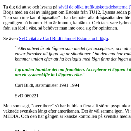
Ta dig tid att se och lyssna på
såväl de olika trafikutskottsdebattern
Börja med en del av inläggen om Estonia från TU12. Lyssna sedan på s
"han som inte kan ifrågasättas" - han bemöter alla ifrågasättanden lit
egentligen nå honom. Han är immun, kantänka. Och tack vare lydmedia 
från sin idol i väst, så behöver man inte oroa sig för opinionen.
Se även
SvD citat av Carl Bildt i ämnet Estonia och lögn
:
``
Alternativet är att lögnen som medel tyst accepteras, och att 
envar försöker att ljuga sig ur situationer. Om den ena har rä
kommer undan efter att ha beslagits med lögn finns det ingen 
I grunden handlar det om framtiden. Accepterar vi lögnen i 
om ett systemskifte in i lögnens rike.
''
Carl Bildt, statsminister 1991-1994
SvD 060221
Men som sagt, "over there" så har bubblan flera allt större pyspunk
vaknade svensken långt efter amerikanen. Det är väl samma igen. Vi f
MEDIA. Och den här gången är kanske kontrollen på svenska media b