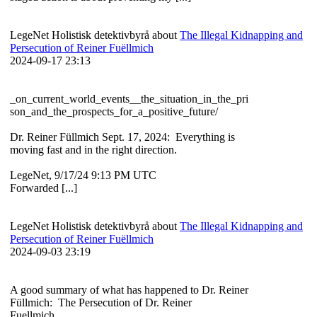
LegeNet Holistisk detektivbyrå about
The Illegal Kidnapping and
Persecution of Reiner Fuëllmich
2024-09-17 23:13
_on_current_world_events__the_situation_in_the_pri
son_and_the_prospects_for_a_positive_future/
Dr. Reiner Füllmich Sept. 17, 2024: Everything is
moving fast and in the right direction.
LegeNet, 9/17/24 9:13 PM UTC
Forwarded [...]
LegeNet Holistisk detektivbyrå about
The Illegal Kidnapping and
Persecution of Reiner Fuëllmich
2024-09-03 23:19
A good summary of what has happened to Dr. Reiner
Füllmich: The Persecution of Dr. Reiner
Fuellmich