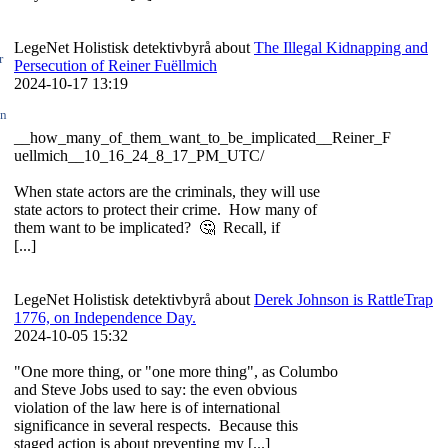
LegeNet Holistisk detektivbyrå about
The Illegal Kidnapping and
r
Persecution of Reiner Fuëllmich
2024-10-17 13:19
en
__how_many_of_them_want_to_be_implicated__Reiner_F
uellmich__10_16_24_8_17_PM_UTC/
When state actors are the criminals, they will use
state actors to protect their crime. How many of
them want to be implicated? 🤔 Recall, if
[...]
LegeNet Holistisk detektivbyrå about
Derek Johnson is RattleTrap
1776, on Independence Day.
2024-10-05 15:32
"One more thing, or "one more thing", as Columbo
and Steve Jobs used to say: the even obvious
violation of the law here is of international
significance in several respects. Because this
staged action is about preventing my [...]