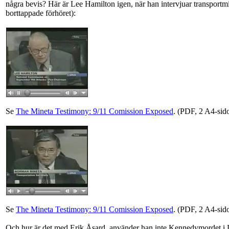
klicka på någon av bilderna för filmen.)
Men hur var det med
förhöret som "kom bort" ur utredningen
? (Höll
några bevis? Här är Lee Hamilton igen, när han intervjuar transportmin
borttappade förhöret):
Se
The Mineta Testimony: 9/11 Comission Exposed
. (PDF, 2 A4-sido