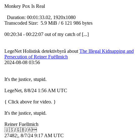
Monkey Pox Is Real
Duration: 00:01:33.02, 1920x1080
Transcoded Size: 5.9 MiB / 6 121 986 bytes
00:20:34 - 00:22:07 out of my catch of [...]
LegeNet Holistisk detektivbyrå about
The Illegal Kidnapping and
Persecution of Reiner Fuëllmich
2024-08-08 03:56
It's the justice, stupid.
LegeNet, 8/8/24 1:56 AM UTC
{ Click above for video. }
It's the justice, stupid.
Reiner Fuellmich
🇺🇸/🇬🇧/🇦
27482;, 8/7/24 9:17 AM UTC