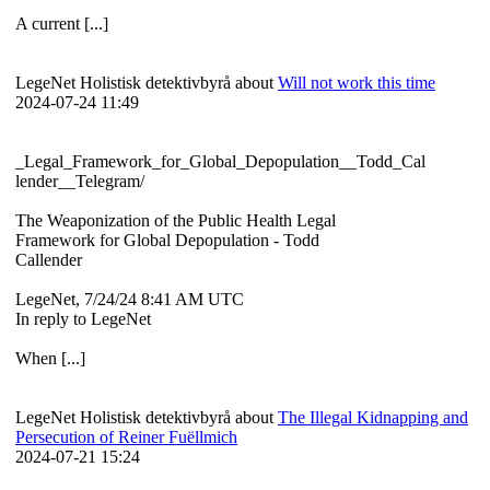
A current [...]
LegeNet Holistisk detektivbyrå about
Will not work this time
2024-07-24 11:49
_Legal_Framework_for_Global_Depopulation__Todd_Cal
lender__Telegram/
The Weaponization of the Public Health Legal
Framework for Global Depopulation - Todd
Callender
LegeNet, 7/24/24 8:41 AM UTC
In reply to LegeNet
When [...]
LegeNet Holistisk detektivbyrå about
The Illegal Kidnapping and
Persecution of Reiner Fuëllmich
2024-07-21 15:24