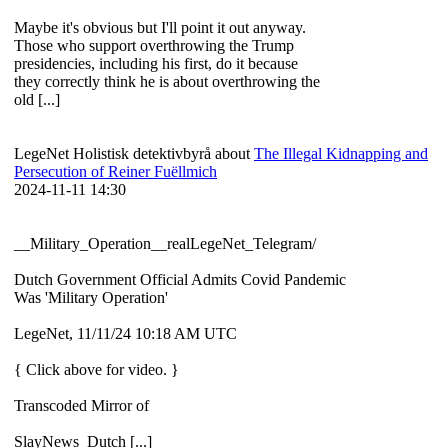
Maybe it's obvious but I'll point it out anyway.
Those who support overthrowing the Trump
presidencies, including his first, do it because
they correctly think he is about overthrowing the
old [...]
LegeNet Holistisk detektivbyrå about
The Illegal Kidnapping and
Persecution of Reiner Fuëllmich
2024-11-11 14:30
__Military_Operation__realLegeNet_Telegram/
Dutch Government Official Admits Covid Pandemic
Was 'Military Operation'
LegeNet, 11/11/24 10:18 AM UTC
{ Click above for video. }
Transcoded Mirror of
SlayNews Dutch [...]