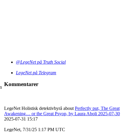
@LegeNet på Truth Social
LegeNet på Telegram
Kommentarer
m
LegeNet Holistisk detektivbyrå about
Perfectly put, The Great
Awakening… or the Great Psyop, by Laura Aboli 2025-07-30
2025-07-31 15:17
LegeNet, 7/31/25 1:17 PM UTC