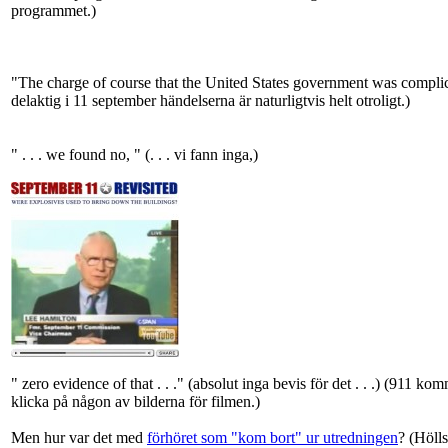
dessa ord programmet Korseld / Studio 24 tisdagen den 28 februari 20
programmet.)
"The charge of course that the United States government was complicit
delaktig i 11 september händelserna är naturligtvis helt otroligt.)
" . . . we found no, " (. . . vi fann inga,)
" zero evidence of that . . ." (absolut inga bevis för det . . .) (911 