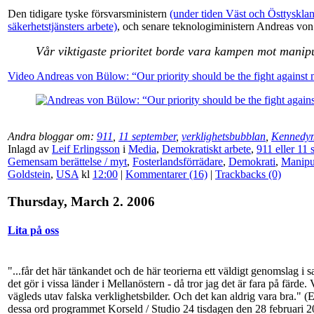
Den tidigare tyske försvarsministern
(under tiden Väst och Östtyskland
säkerhetstjänsters arbete)
, och senare teknologiministern Andreas vo
Vår viktigaste prioritet borde vara kampen mot manip
Video Andreas von Bülow: “Our priority should be the fight against 
Andra bloggar om:
911
,
11 september
,
verklighetsbubblan
,
Kennedy
Inlagd av
Leif Erlingsson
i
Media
,
Demokratiskt arbete
,
911 eller 11
Gemensam berättelse / myt
,
Fosterlandsförrädare
,
Demokrati
,
Manipu
Goldstein
,
USA
kl
12:00
|
Kommentarer (16)
|
Trackbacks (0)
Thursday, March 2. 2006
Lita på oss
"...får det här tänkandet och de här teorierna ett väldigt genomslag i 
det gör i vissa länder i Mellanöstern - då tror jag det är fara på färde.
vägleds utav falska verklighetsbilder. Och det kan aldrig vara bra." (