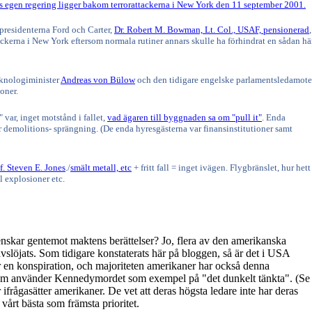
 egen regering ligger bakom terrorattackerna i New York den 11 september 2001.
 presidenterna Ford och Carter,
Dr. Robert M. Bowman, Lt. Col., USAF, pensionerad
,
ckerna i New York eftersom normala rutiner annars skulle ha förhindrat en sådan hä
eknologiminister
Andreas von Bülow
och den tidigare engelske parlamentsledamot
oner.
 var, inget motstånd i fallet,
vad ägaren till byggnaden sa om "pull it"
. Enda
för demolitions- sprängning. (De enda hyresgästerna var finansinstitutioner samt
f. Steven E. Jones
./
smält metall, etc
+ fritt fall = inget ivägen. Flygbränslet, hur hett
l explosioner etc.
enskar gentemot maktens berättelser? Jo, flera av den amerikanska
vslöjats. Som tidigare konstaterats här på bloggen, så är det i USA
ar en konspiration, och majoriteten amerikaner har också denna
 som använder Kennedymordet som exempel på "det dunkelt tänkta". (Se
ifrågasätter amerikaner. De vet att deras högsta ledare inte har deras
vårt bästa som främsta prioritet.