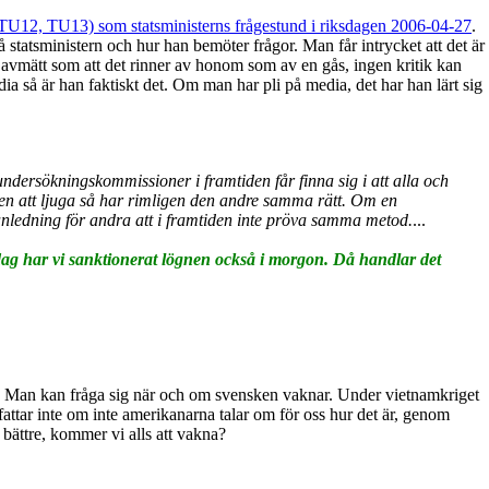
a (TU12, TU13) som statsministerns frågestund i riksdagen 2006-04-27
.
tatsministern och hur han bemöter frågor. Man får intrycket att det är
e avmätt som att det rinner av honom som av en gås, ingen kritik kan
så är han faktiskt det. Om man har pli på media, det har han lärt sig
undersökningskommissioner i framtiden får finna sig i att alla och
tten att ljuga så har rimligen den andre samma rätt. Om en
anledning för andra att i framtiden inte pröva samma metod.
...
dag har vi sanktionerat lögnen också i morgon. Då handlar det
or. Man kan fråga sig när och om svensken vaknar. Under vietnamkriget
attar inte om inte amerikanarna talar om för oss hur det är, genom
ättre, kommer vi alls att vakna?