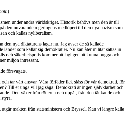
att.
)
ismen under andra världskriget. Historik behövs men den är till
på den nuvarande regeringens medlöperi till den nya nazism som
nsan och kallas nyliberalism.
en nya diktaturens lagar nu. Jag avser de så kallade
e länder som kallar sig demokratier. Nu kan åter militär sättas in
Polis och säkerhetspolis kommer att lagligen att kunna bugga och
ner miljön intressant.
nde försvagats.
och tar vårt ansvar. Våra förfäder fick slåss för vår demokrati, för
nden? Till er unga vill jag säga: Demokrati är ingen självklarhet och
lande. Den växer från rötterna och uppåt, från den tänkande och
 styra.
 utgår makten från statsministern och Bryssel. Kan vi längre kalla