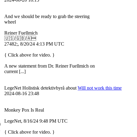
And we should be ready to grab the steering
wheel
Reiner Fuellmich
🇺🇸/🇬🇧/🇦
27482;, 8/20/24 4:13 PM UTC
{ Click above for video. }
A new statement from Dr. Reiner Fuellmich on
current [...]
LegeNet Holistisk detektivbyrå about
Will not work this time
2024-08-16 23:48
Monkey Pox Is Real
LegeNet, 8/16/24 9:48 PM UTC
å
{ Click above for video. }
d