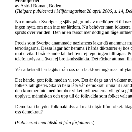
Medlöperiet
av Astrid Boman, Boden
(
Tidigare publicerad i Miljömagasinet 28 april 2006, s. 14, Deb
Nu rannsakar Sverige sig själv på grund av medlöperiet till naz
ingen nytta om man inte tar lärdom. Nu behöver man fokusera 
sprids över världen. Den är en farsot mer dödlig än fågelinflue
Precis som Sverige anammade nazismens lagar då anammar man d
terrorlagarna. Dessa lagar hör hemma i hårda diktaturer ej hos d
mot civila. I brådskande fall behöver ej regeringen tillfrågas. 
telefonavlyssna även ej brottsmisstänkta. Det räcker att man fin
Vår arbetsrätt har tagits ifrån oss och fackföreningarnas inflyta
Det hände, gott folk, medan vi sov. Det är dags att vi vaknar nu 
folkets rättigheter. Ska vi bara låta vår demokrati rinna ut i sa
den kommer inte med bomber vilket nyliberalerna vill göra gäl
upplysta människan och upp till de folkvalda som folket valt att
Demokrati betyder folkmakt dvs all makt utgår från folket. Idag
oss demokrati?
(
Publicerad med tillstånd från författaren.
)